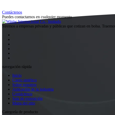
Contáctenos
Puedes contactarnos en cualquier momento
Siremos a empresas privadas y públicas que cotizan en bolsa. Traemo
navegación rápida
Inicio
Cuero sintético
Sobre nosotros
Aplicación de la industria
Contáctenos
Sala de exposición
Mapa del sitio
Categoría de producto