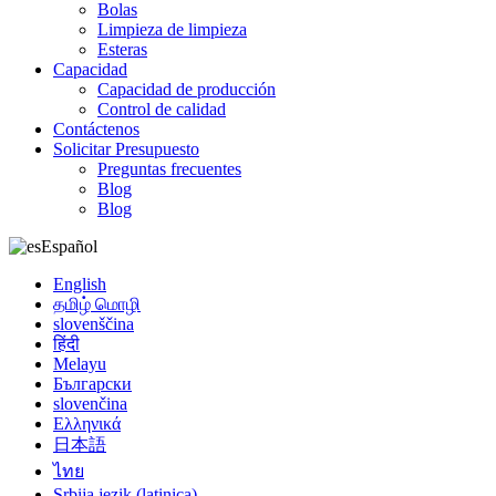
Bolas
Limpieza de limpieza
Esteras
Capacidad
Capacidad de producción
Control de calidad
Contáctenos
Solicitar Presupuesto
Preguntas frecuentes
Blog
Blog
Español
English
தமிழ் மொழி
slovenščina
हिंदी
Melayu
Български
slovenčina
Ελληνικά
日本語
ไทย
Srbija jezik (latinica)