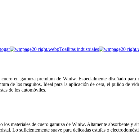
hogar
Toallitas industriales
de cuero en gamuza premium de Winiw. Especialmente diseñado para ext
ntura de los rasguños. Ideal para la aplicación de cera, el pulido de v
stas de los automóviles.
zando los materiales de cuero gamuza de Winiw. Altamente absorbente y si
cristal. Lo suficientemente suave para delicadas estufas o electrodomést